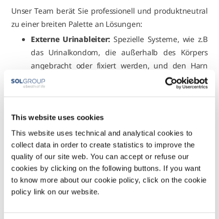
Unser Team berät Sie professionell und produktneutral
zu einer breiten Palette an Lösungen:
Externe Urinableiter:
Spezielle Systeme, wie z.B
das Urinalkondom, die außerhalb des Körpers
angebracht oder fixiert werden, und den Harn
zuverlässig aufzufangen und abzuleiten.
Katheter zur Harnableitung:
Einmalkatheter
(ISK/IFK) für die regelmäßige Entleerung der Blase
This website uses cookies
oder Blasen-Dauerkatheter bei längerfristigem
Bedarf.
This website uses technical and analytical cookies to
collect data in order to create statistics to improve the
Auffangsysteme:
Bettbeutel für immobile
quality of our site web. You can accept or refuse our
Personen und Beinbeutel für mobile Betroffene
cookies by clicking on the following buttons. If you want
ermöglichen die diskrete und hygienische
to know more about our cookie policy, click on the cookie
Ableitung des Urins von Kathetern oder
policy link on our website.
Urinalkondomen.
Umfassendes Zubehör:
Dazu gehören