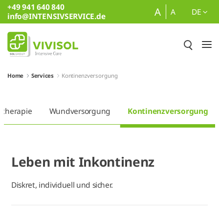
+49 941 640 840
Zum Hauptinhalt springen
A
A
DE
info@INTENSIVSERVICE.de
Home
Services
Kontinenzversorgung
stherapie
Wundversorgung
Kontinenzversorgung
Leben mit Inkontinenz
Diskret, individuell und sicher.