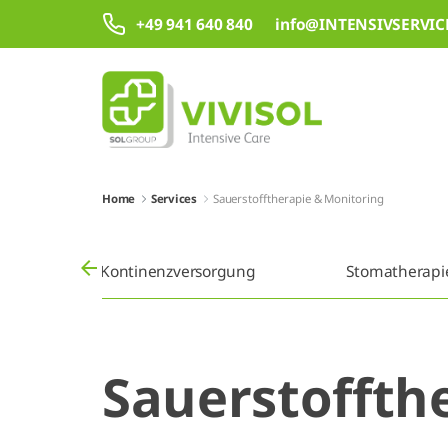
Zum Hauptinhalt springen
+49 941 640 840 info@INTENSIVSERVIC
Home
Services
Sauerstofftherapie & Monitoring
ng
Kontinenzversorgung
Stomatherapi
Sauerstoffth