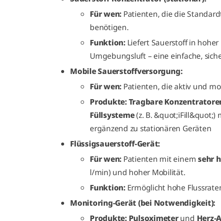
Für wen:
Patienten, die die Standar
benötigen.
Funktion:
Liefert Sauerstoff in hoher
Umgebungsluft – eine einfache, sich
Mobile Sauerstoffversorgung:
Für wen:
Patienten, die aktiv und mob
Produkte: Tragbare Konzentratore
Füllsysteme
(z. B. &quot;iFill&quot;)
ergänzend zu stationären Geräten
Flüssigsauerstoff-Gerät:
Für wen:
Patienten mit einem
sehr 
l/min) und hoher Mobilität.
Funktion:
Ermöglicht hohe Flussrat
Monitoring-Gerät (bei Notwendigkeit):
Produkte: Pulsoximeter
und
Herz-