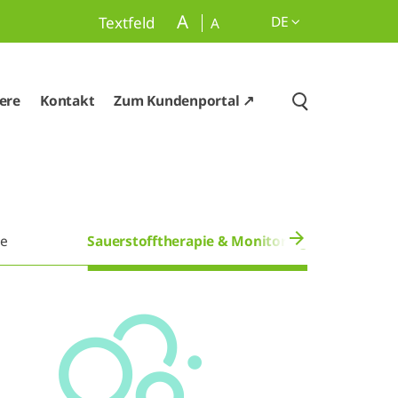
A
DE
Textfeld
A
iere
Kontakt
Zum Kundenportal ↗
e
Sauerstofftherapie & Monitoring
H