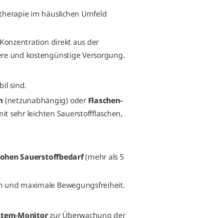
dtherapie im häuslichen Umfeld
 Konzentration direkt aus der
ere und kostengünstige Versorgung.
il sind.
n
(netzunabhängig) oder
Flaschen-
 mit sehr leichten Sauerstoffflaschen,
hohen Sauerstoffbedarf
(mehr als 5
en und maximale Bewegungsfreiheit.
Atem-Monitor
zur Überwachung der