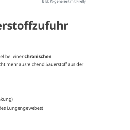
Bild: KI-generiert mit Firefly
erstoffzufuhr
el bei einer
chronischen
cht mehr ausreichend Sauerstoff aus der
nkung)
 des Lungengewebes)