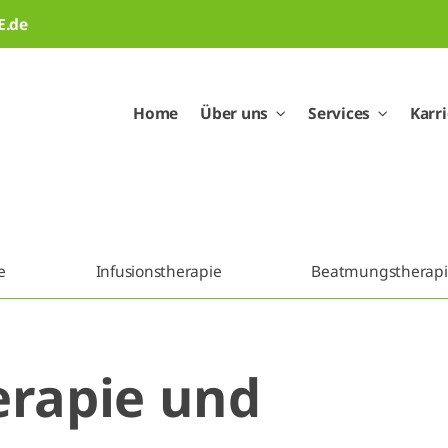
E.de
Home
Über uns
Services
Karr
e
Infusionstherapie
Beatmungstherapi
erapie und