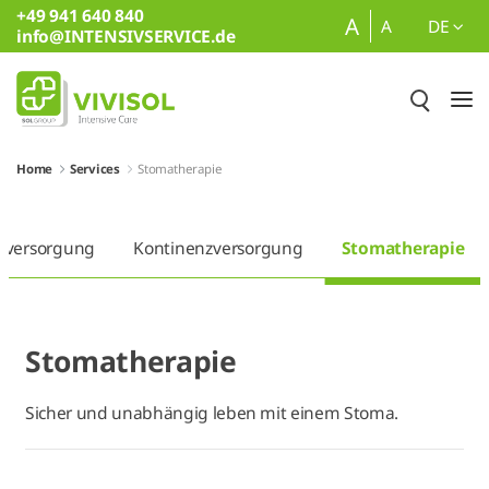
+49 941 640 840
Zum Hauptinhalt springen
A
A
DE
info@INTENSIVSERVICE.de
Home
Services
Stomatherapie
versorgung
Kontinenzversorgung
Stomatherapie
Stomatherapie
Sicher und unabhängig leben mit einem Stoma.