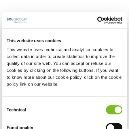
Stomabeutel-Systeme und
Hilfsmittel:
Wir führen ein Komplettsortiment für die Versorgung
This website uses cookies
von Kolostoma, Ileostoma und Urostoma. Um die für Sie
This website uses technical and analytical cookies to
am besten geeignete Lösung zu finden, beraten wir Sie
collect data in order to create statistics to improve the
herstellerunabhängig
zu allen verfügbaren Optionen:
quality of our site web. You can accept or refuse our
Einteiler:
Hautschutzplatte und Beutel in einem
cookies by clicking on the following buttons. If you want
to know more about our cookie policy, click on the cookie
System.
policy link on our website.
Zweiteiler:
Hautschutzplatte und Beutel sind
getrennt und werden meist über ein Klick- oder
Klebesystem verbunden.
Consent
Technical
Zubehör:
Bandagen, Ringe und Pasten zum
Selection
Abdichten, Vlieskompressen, Hautpflege-
Produkte und Irrigationssets.
Functionality